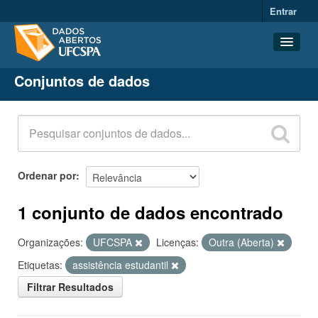
Entrar
Conjuntos de dados
Conjuntos de dados
Organizações
Grupos
Sobre
Ordenar por
1 conjunto de dados encontrado
Organizações:
UFCSPA
Licenças:
Outra (Aberta)
Etiquetas:
assistência estudantil
Filtrar Resultados