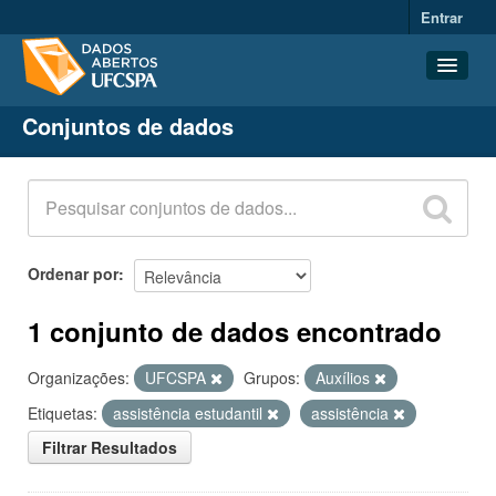
Entrar
Conjuntos de dados
Conjuntos de dados
Organizações
Grupos
Sobre
Ordenar por
1 conjunto de dados encontrado
Organizações:
UFCSPA
Grupos:
Auxílios
Etiquetas:
assistência estudantil
assistência
Filtrar Resultados