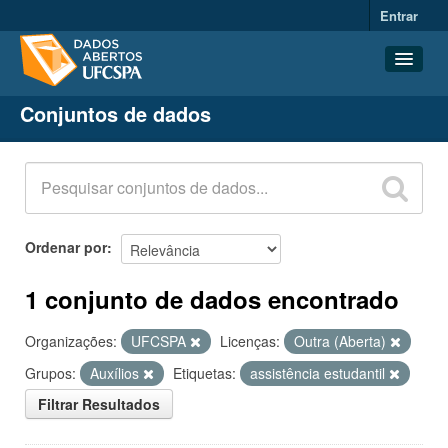
Entrar
Conjuntos de dados
Conjuntos de dados
Organizações
Grupos
Sobre
Ordenar por
1 conjunto de dados encontrado
Organizações:
UFCSPA
Licenças:
Outra (Aberta)
Grupos:
Auxílios
Etiquetas:
assistência estudantil
Filtrar Resultados