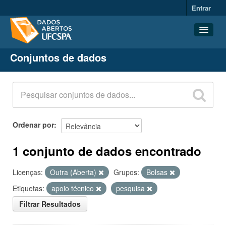
Entrar
Conjuntos de dados
Conjuntos de dados
Organizações
Grupos
Sobre
Ordenar por
1 conjunto de dados encontrado
Licenças:
Outra (Aberta)
Grupos:
Bolsas
Etiquetas:
apoio técnico
pesquisa
Filtrar Resultados