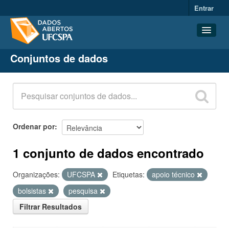
Entrar
Conjuntos de dados
Conjuntos de dados
Organizações
Grupos
Sobre
Ordenar por
1 conjunto de dados encontrado
Organizações:
UFCSPA
Etiquetas:
apoio técnico
bolsistas
pesquisa
Filtrar Resultados