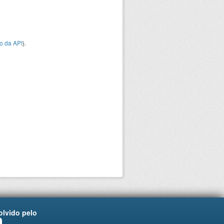
o da API
).
lvido pelo