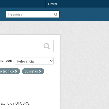
Entrar
nar por
io técnico
bolsistas
oratório da UFCSPA.