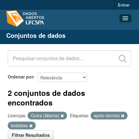
Entrar
Conjuntos de dados
Conjuntos de dados
Organizações
Grupos
Sobre
Ordenar por
2 conjuntos de dados
encontrados
Licenças:
Outra (Aberta)
Etiquetas:
apoio técnico
bolsistas
Filtrar Resultados