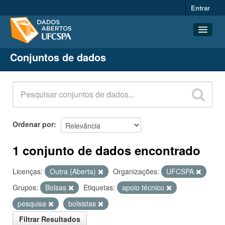
Entrar
Conjuntos de dados
Conjuntos de dados
Organizações
Grupos
Sobre
Ordenar por
1 conjunto de dados encontrado
Licenças:
Outra (Aberta)
Organizações:
UFCSPA
Grupos:
Bolsas
Etiquetas:
apoio técnico
pesquisa
bolsistas
Filtrar Resultados