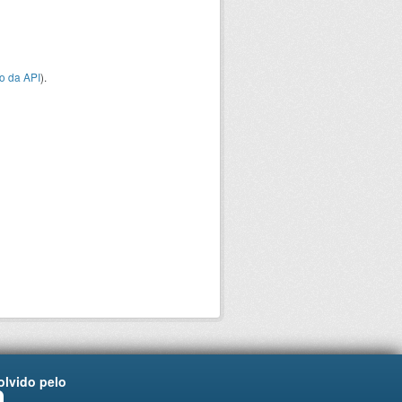
o da API
).
lvido pelo