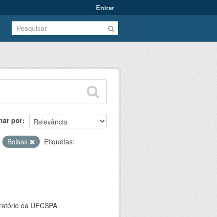
Entrar
nar por
:
Bolsas
Etiquetas:
oratório da UFCSPA.