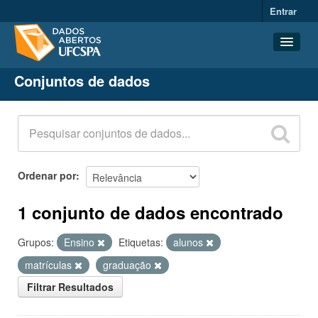
Entrar
Conjuntos de dados
Conjuntos de dados
Organizações
Grupos
Sobre
Ordenar por
1 conjunto de dados encontrado
Grupos:
Ensino
Etiquetas:
alunos
matrículas
graduação
Filtrar Resultados