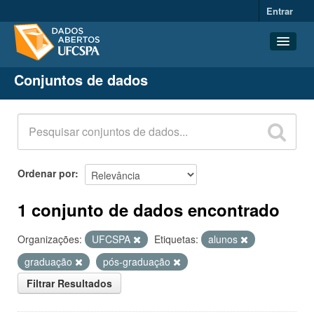
Entrar
Conjuntos de dados
Conjuntos de dados
Organizações
Grupos
Sobre
Ordenar por
1 conjunto de dados encontrado
Organizações:
UFCSPA
Etiquetas:
alunos
graduação
pós-graduação
Filtrar Resultados