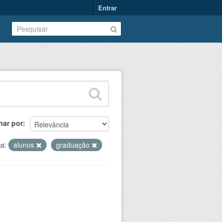
Entrar
nar por
as:
alunos
graduação