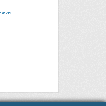
o da API
).