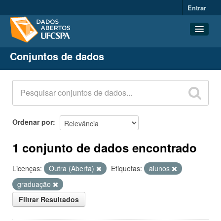
Entrar
Conjuntos de dados
Conjuntos de dados
Organizações
Grupos
Sobre
Ordenar por
1 conjunto de dados encontrado
Licenças:
Outra (Aberta)
Etiquetas:
alunos
graduação
Filtrar Resultados