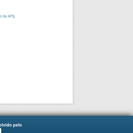
o da API
).
lvido pelo