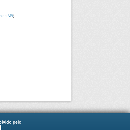
o da API
).
lvido pelo