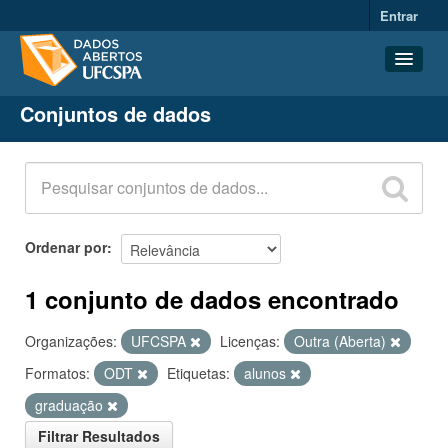
Entrar
Conjuntos de dados
Conjuntos de dados
Organizações
Grupos
Sobre
Ordenar por
1 conjunto de dados encontrado
Organizações:
UFCSPA
Licenças:
Outra (Aberta)
Formatos:
ODT
Etiquetas:
alunos
graduação
Filtrar Resultados