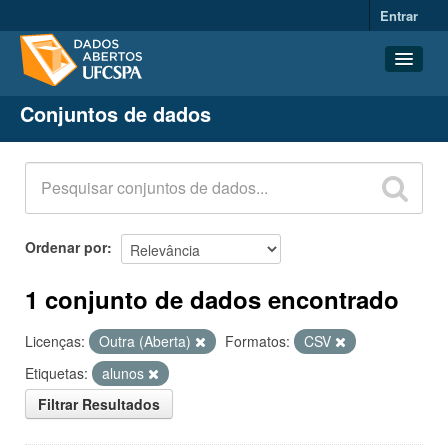
Entrar
Conjuntos de dados
Conjuntos de dados
Organizações
Grupos
Sobre
Ordenar por
1 conjunto de dados encontrado
Licenças:
Outra (Aberta)
Formatos:
CSV
Etiquetas:
alunos
Filtrar Resultados