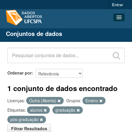
Entrar
Conjuntos de dados
Conjuntos de dados
Organizações
Grupos
Sobre
Ordenar por
1 conjunto de dados encontrado
Licenças:
Outra (Aberta)
Grupos:
Ensino
Etiquetas:
alunos
graduação
pós-graduação
Filtrar Resultados