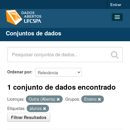
Entrar
Conjuntos de dados
Conjuntos de dados
Organizações
Grupos
Sobre
Ordenar por
1 conjunto de dados encontrado
Licenças:
Outra (Aberta)
Grupos:
Ensino
Etiquetas:
alunos
Filtrar Resultados