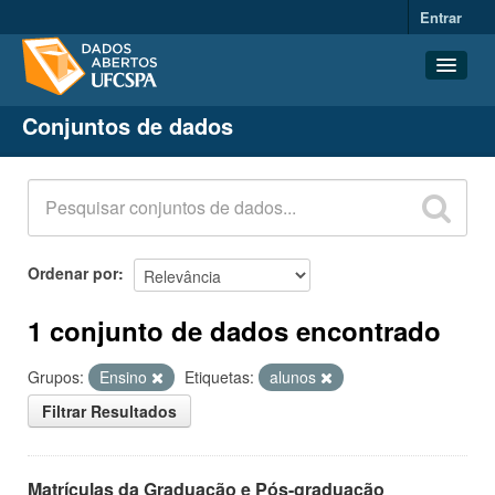
Entrar
Conjuntos de dados
Conjuntos de dados
Organizações
Grupos
Sobre
Ordenar por
1 conjunto de dados encontrado
Grupos:
Ensino
Etiquetas:
alunos
Filtrar Resultados
Matrículas da Graduação e Pós-graduação