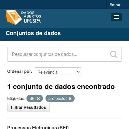
Entrar
Conjuntos de dados
Conjuntos de dados
Organizações
Grupos
Sobre
Ordenar por
1 conjunto de dados encontrado
Etiquetas:
SEI
protocolos
Filtrar Resultados
Processos Eletrônicos (SEI)