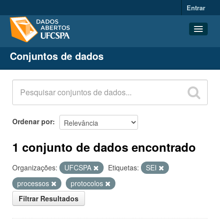
Entrar
Conjuntos de dados
Conjuntos de dados
Organizações
Grupos
Sobre
Ordenar por
1 conjunto de dados encontrado
Organizações:
UFCSPA
Etiquetas:
SEI
processos
protocolos
Filtrar Resultados