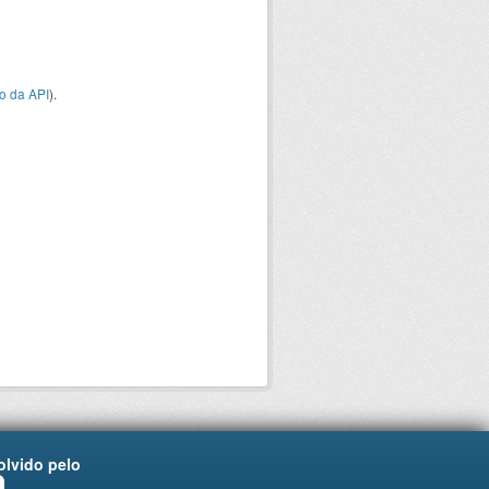
o da API
).
lvido pelo