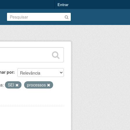
Entrar
nar por
as:
SEI
processos