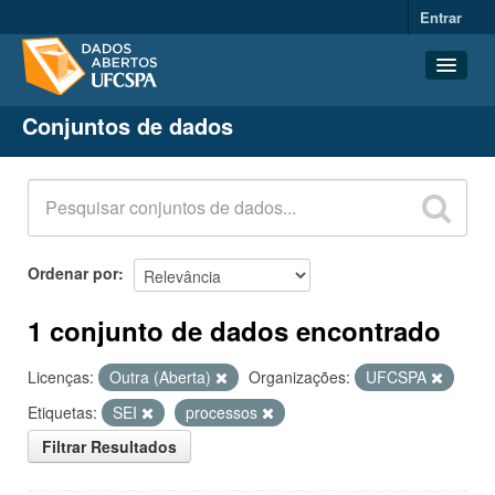
Entrar
Conjuntos de dados
Conjuntos de dados
Organizações
Grupos
Sobre
Ordenar por
1 conjunto de dados encontrado
Licenças:
Outra (Aberta)
Organizações:
UFCSPA
Etiquetas:
SEI
processos
Filtrar Resultados