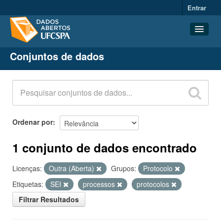
Entrar
Conjuntos de dados
Conjuntos de dados
Organizações
Grupos
Sobre
Ordenar por
1 conjunto de dados encontrado
Licenças:
Outra (Aberta)
Grupos:
Protocolo
Etiquetas:
SEI
processos
protocolos
Filtrar Resultados