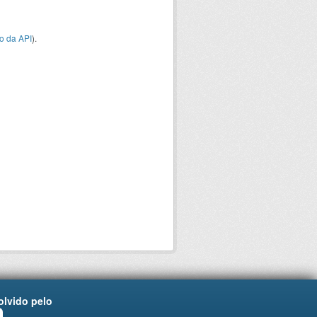
o da API
).
lvido pelo