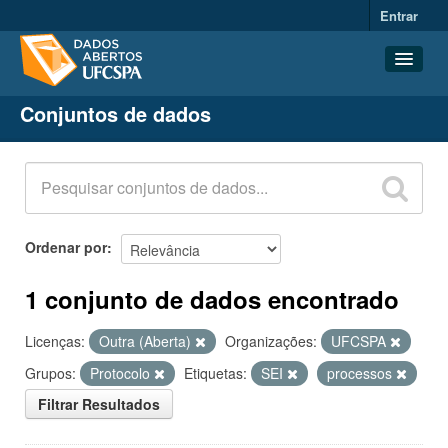
Entrar
Conjuntos de dados
Conjuntos de dados
Organizações
Grupos
Sobre
Ordenar por
1 conjunto de dados encontrado
Licenças:
Outra (Aberta)
Organizações:
UFCSPA
Grupos:
Protocolo
Etiquetas:
SEI
processos
Filtrar Resultados