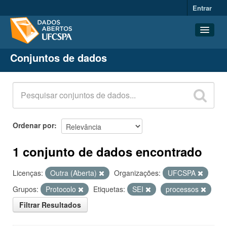
Entrar
Conjuntos de dados
Conjuntos de dados
Organizações
Grupos
Sobre
Ordenar por
1 conjunto de dados encontrado
Licenças:
Outra (Aberta)
Organizações:
UFCSPA
Grupos:
Protocolo
Etiquetas:
SEI
processos
Filtrar Resultados