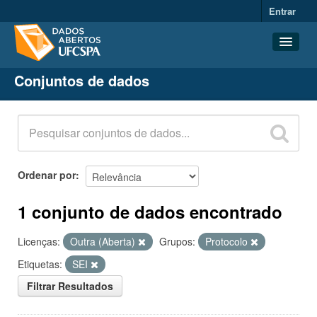
Entrar
Conjuntos de dados
Conjuntos de dados
Organizações
Grupos
Sobre
Ordenar por
1 conjunto de dados encontrado
Licenças:
Outra (Aberta)
Grupos:
Protocolo
Etiquetas:
SEI
Filtrar Resultados