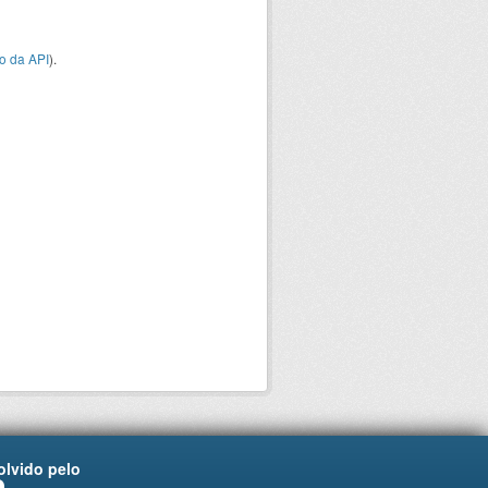
o da API
).
lvido pelo