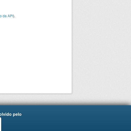
o da API
).
lvido pelo