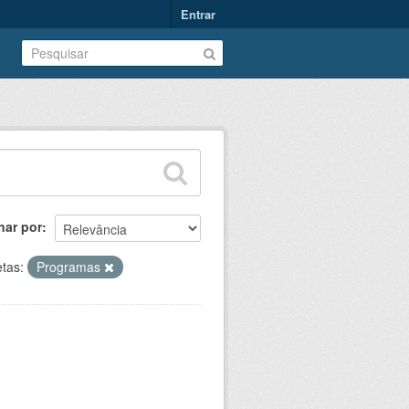
Entrar
nar por
etas:
Programas