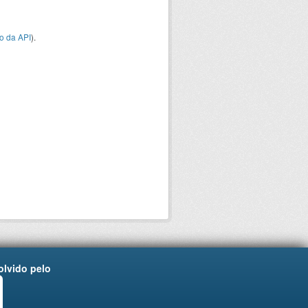
o da API
).
lvido pelo