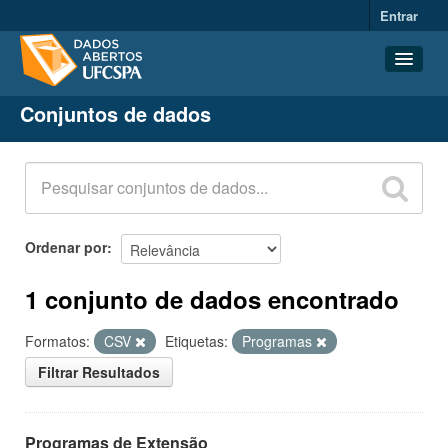
Entrar
Conjuntos de dados
Conjuntos de dados
Organizações
Grupos
Sobre
Ordenar por
1 conjunto de dados encontrado
Formatos:
CSV
Etiquetas:
Programas
Filtrar Resultados
Programas de Extensão