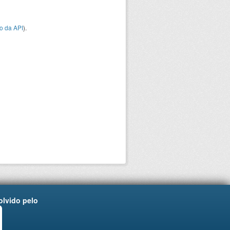
o da API
).
lvido pelo