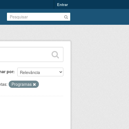
Entrar
nar por
etas:
Programas