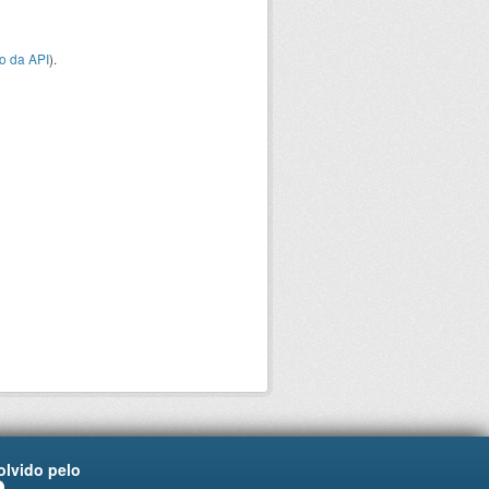
o da API
).
lvido pelo