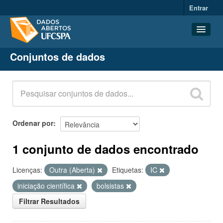
Entrar
Conjuntos de dados
Conjuntos de dados
Organizações
Grupos
Sobre
Ordenar por
1 conjunto de dados encontrado
Licenças:
Outra (Aberta)
Etiquetas:
IC
iniciação científica
bolsistas
Filtrar Resultados