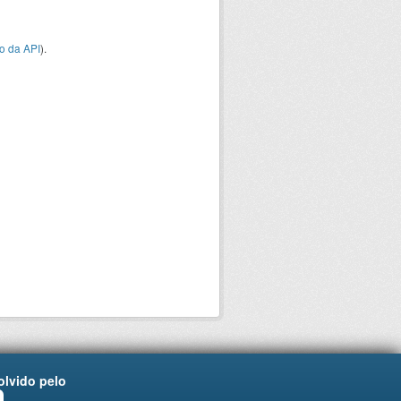
o da API
).
lvido pelo