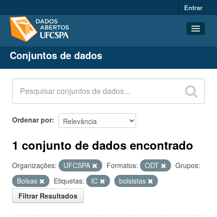
Entrar
Conjuntos de dados
Conjuntos de dados
Organizações
Grupos
Sobre
Ordenar por
1 conjunto de dados encontrado
Organizações:
UFCSPA
Formatos:
ODT
Grupos:
Bolsas
Etiquetas:
IC
bolsistas
Filtrar Resultados