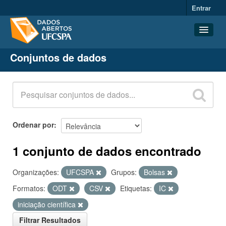
Entrar
Conjuntos de dados
Conjuntos de dados
Organizações
Grupos
Sobre
Ordenar por
1 conjunto de dados encontrado
Organizações:
UFCSPA
Grupos:
Bolsas
Formatos:
ODT
CSV
Etiquetas:
IC
iniciação científica
Filtrar Resultados