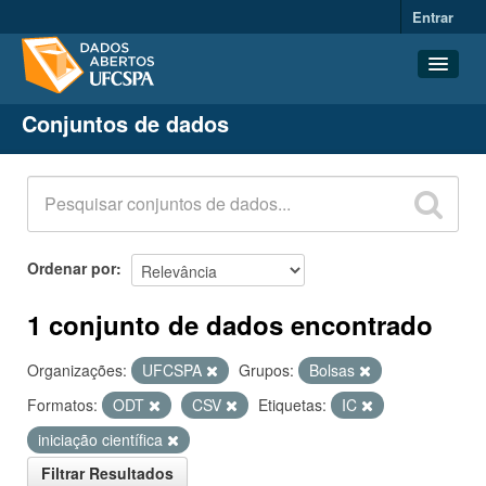
Entrar
Conjuntos de dados
Conjuntos de dados
Organizações
Grupos
Sobre
Ordenar por
1 conjunto de dados encontrado
Organizações:
UFCSPA
Grupos:
Bolsas
Formatos:
ODT
CSV
Etiquetas:
IC
iniciação científica
Filtrar Resultados