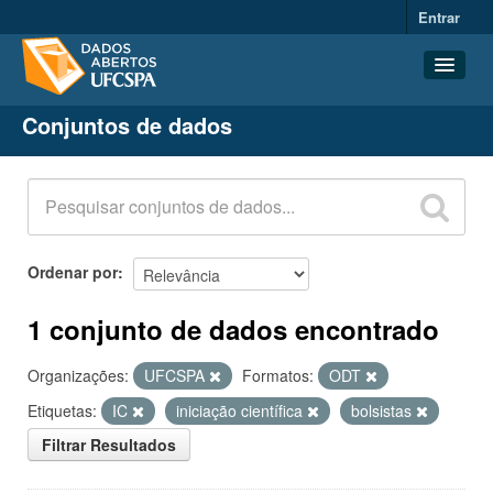
Entrar
Conjuntos de dados
Conjuntos de dados
Organizações
Grupos
Sobre
Ordenar por
1 conjunto de dados encontrado
Organizações:
UFCSPA
Formatos:
ODT
Etiquetas:
IC
iniciação científica
bolsistas
Filtrar Resultados