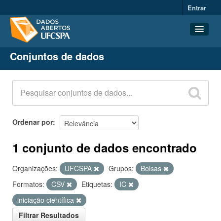
Entrar
Conjuntos de dados
Conjuntos de dados
Organizações
Grupos
Sobre
Ordenar por
1 conjunto de dados encontrado
Organizações:
UFCSPA
Grupos:
Bolsas
Formatos:
CSV
Etiquetas:
IC
iniciação científica
Filtrar Resultados