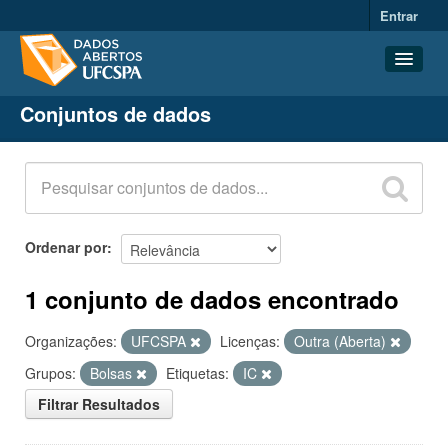
Entrar
Conjuntos de dados
Conjuntos de dados
Organizações
Grupos
Sobre
Ordenar por
1 conjunto de dados encontrado
Organizações:
UFCSPA
Licenças:
Outra (Aberta)
Grupos:
Bolsas
Etiquetas:
IC
Filtrar Resultados