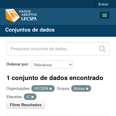
Entrar
Conjuntos de dados
Conjuntos de dados
Organizações
Grupos
Sobre
Ordenar por
1 conjunto de dados encontrado
Organizações:
UFCSPA
Grupos:
Bolsas
Etiquetas:
IC
Filtrar Resultados