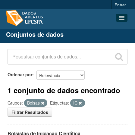
Entrar
Conjuntos de dados
Conjuntos de dados
Organizações
Grupos
Sobre
Ordenar por
1 conjunto de dados encontrado
Grupos:
Bolsas
Etiquetas:
IC
Filtrar Resultados
Bolsistas de Iniciação Científica