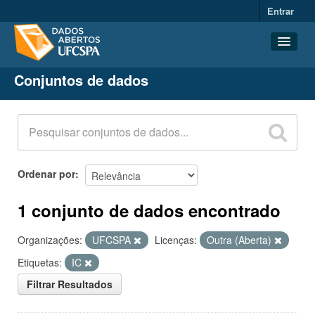
Entrar
Conjuntos de dados
Conjuntos de dados
Organizações
Grupos
Sobre
Ordenar por
1 conjunto de dados encontrado
Organizações:
UFCSPA
Licenças:
Outra (Aberta)
Etiquetas:
IC
Filtrar Resultados