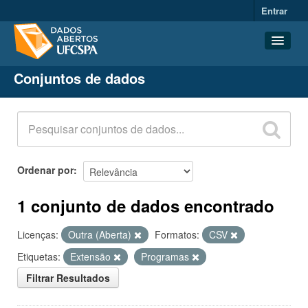
Entrar
Conjuntos de dados
Conjuntos de dados
Organizações
Grupos
Sobre
Ordenar por
1 conjunto de dados encontrado
Licenças:
Outra (Aberta)
Formatos:
CSV
Etiquetas:
Extensão
Programas
Filtrar Resultados