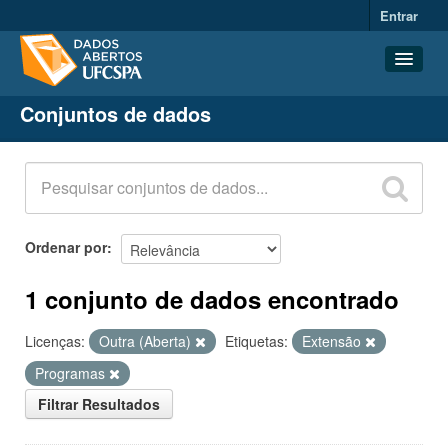
Entrar
Conjuntos de dados
Conjuntos de dados
Organizações
Grupos
Sobre
Ordenar por
1 conjunto de dados encontrado
Licenças:
Outra (Aberta)
Etiquetas:
Extensão
Programas
Filtrar Resultados