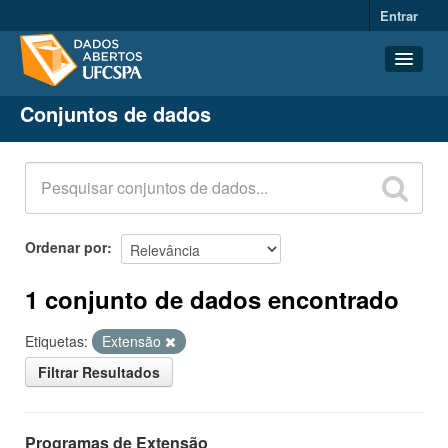
Entrar
Conjuntos de dados
Conjuntos de dados
Organizações
Grupos
Sobre
Ordenar por
1 conjunto de dados encontrado
Etiquetas:
Extensão
Filtrar Resultados
Programas de Extensão