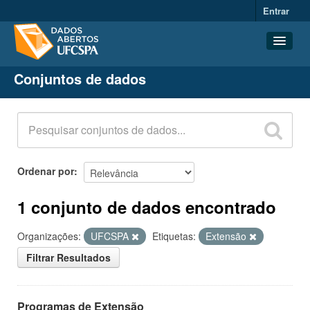
Entrar
Conjuntos de dados
Conjuntos de dados
Organizações
Grupos
Sobre
Ordenar por
1 conjunto de dados encontrado
Organizações:
UFCSPA
Etiquetas:
Extensão
Filtrar Resultados
Programas de Extensão